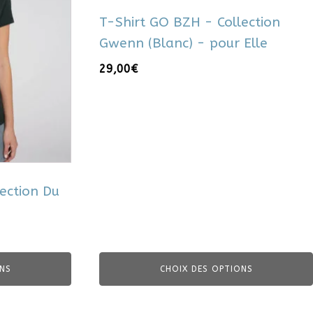
plusieurs
T-Shirt GO BZH - Collection
variations.
Gwenn (Blanc) - pour Elle
Les
options
29,00
€
peuvent
être
choisies
sur
la
page
du
ection Du
produit
NS
CHOIX DES OPTIONS