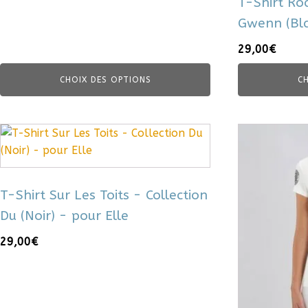
T-Shirt Ro
produit
produit
Gwenn (Bla
29,00
€
CHOIX DES OPTIONS
C
Ce
Ce
produit
produit
a
a
plusieurs
plusieurs
T-Shirt Sur Les Toits - Collection
variations.
variations.
Du (Noir) - pour Elle
Les
Les
options
options
29,00
€
peuvent
peuvent
être
être
choisies
choisies
sur
sur