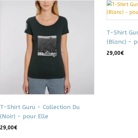
Ce
Ce
produit
produit
a
a
plusieurs
plusieurs
T-Shirt Gu
variations.
variations.
(Blanc) - p
Les
Les
options
options
29,00
€
peuvent
peuvent
être
être
choisies
choisies
sur
sur
la
la
page
page
du
du
T-Shirt Guru - Collection Du
produit
produit
(Noir) - pour Elle
29,00
€