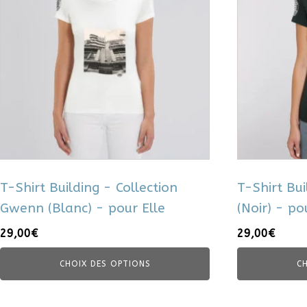
plusieurs
plusieurs
variations.
variations.
Les
Les
options
options
peuvent
peuvent
être
être
choisies
choisies
sur
sur
la
la
page
page
du
du
T-Shirt Building - Collection
T-Shirt Bui
produit
produit
Gwenn (Blanc) - pour Elle
(Noir) - po
29,00
€
29,00
€
CHOIX DES OPTIONS
C