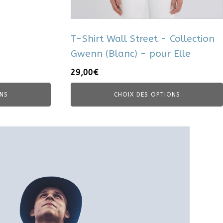
la
page
du
T-Shirt Wall Street - Collection
produit
Gwenn (Blanc) - pour Elle
29,00
€
NS
CHOIX DES OPTIONS