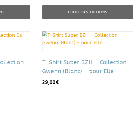
NS
CHOIX DES OPTIONS
Ce
produit
a
plusieurs
ollection
T-Shirt Super BZH - Collection
variations.
Gwenn (Blanc) - pour Elle
Les
options
29,00
€
peuvent
être
choisies
sur
la
page
du