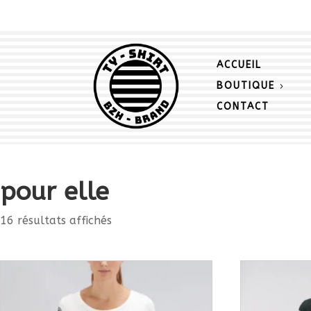
ACCUEIL
BOUTIQUE
CONTACT
pour elle
16 résultats affichés
Ce
Ce
produit
produit
a
a