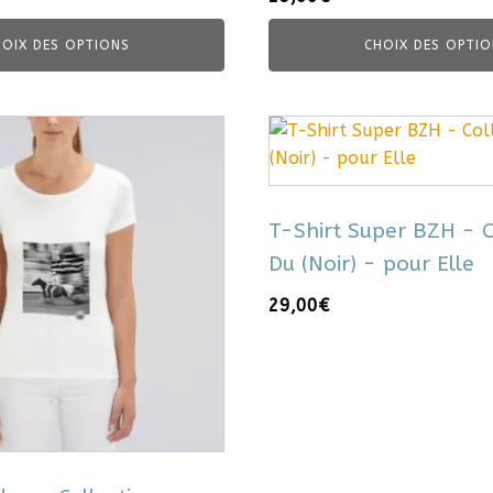
HOIX DES OPTIONS
CHOIX DES OPTIO
Ce
produit
a
plusieurs
T-Shirt Super BZH - C
variations.
Du (Noir) - pour Elle
Les
options
29,00
€
peuvent
être
choisies
sur
la
page
du