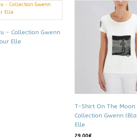
Ce
produit
a
plusieurs
ru - Collection Gwenn
variations.
our Elle
Les
options
peuvent
être
choisies
sur
la
page
du
T-Shirt On The Moon
produit
Collection Gwenn (Bla
Elle
29,00
€