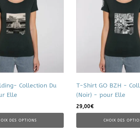
plusieurs
variations.
Les
options
peuvent
être
choisies
sur
la
page
du
lding- Collection Du
T-Shirt GO BZH - Coll
produit
ur Elle
(Noir) - pour Elle
29,00
€
HOIX DES OPTIONS
CHOIX DES OPTIO