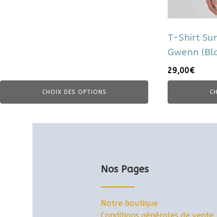
la
la
page
page
du
du
T-Shirt Sur
produit
produit
Gwenn (Bla
29,00
€
CHOIX DES OPTIONS
C
Nos Pages
Notre boutique
Conditions générales de vente