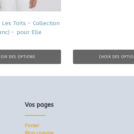
la
page
du
 Les Toits - Collection
produit
nc) - pour Elle
HOIX DES OPTIONS
CHOIX DES OPTIO
Vos pages
Panier
Mon compte