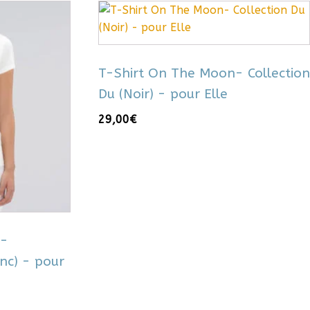
Ce
produit
a
plusieurs
T-Shirt On The Moon- Collection
variations.
Du (Noir) - pour Elle
Les
options
29,00
€
peuvent
être
choisies
sur
la
page
du
 -
produit
nc) - pour