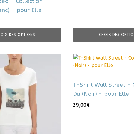
deo - Collection
produit
nc) - pour Elle
HOIX DES OPTIONS
CHOIX DES OPTIO
Ce
produit
a
plusieurs
T-Shirt Wall Street - 
variations.
Du (Noir) - pour Elle
Les
options
29,00
€
peuvent
être
choisies
sur