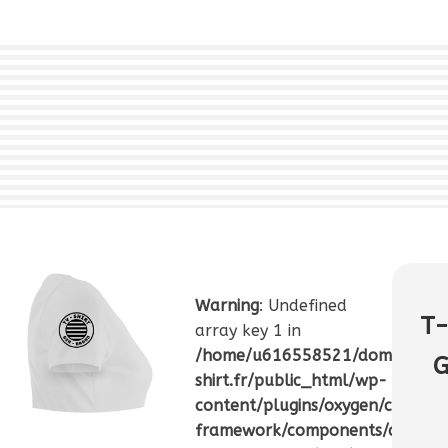
Warning
: Undefined
T-
array key 1 in
/home/u616558521/domains/ty
G
shirt.fr/public_html/wp-
content/plugins/oxygen/compon
framework/components/classes