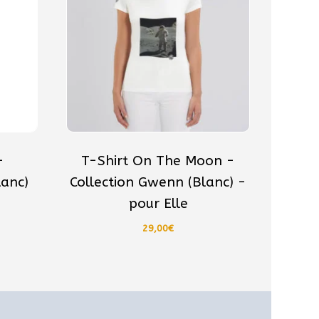
plusieurs
variations.
Les
options
peuvent
être
choisies
sur
la
-
T-Shirt On The Moon -
page
lanc)
Collection Gwenn (Blanc) -
du
pour Elle
produit
29,00
€