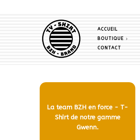
ACCUEIL
BOUTIQUE
CONTACT
La team BZH en force - T-
Shirt de notre gamme
Gwenn.