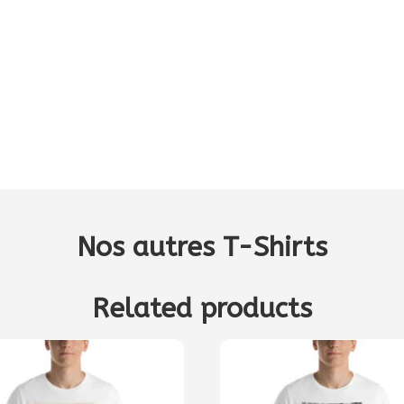
Nos autres T-Shirts
Related products
Ce
t
produit
a