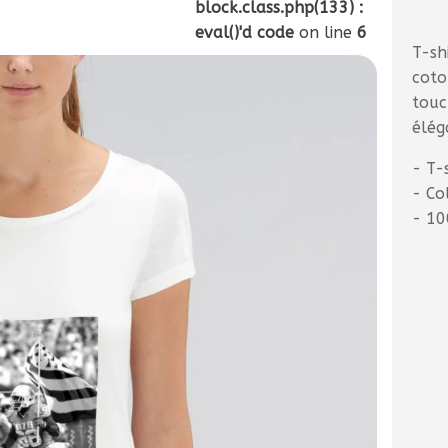
block.class.php(133) :
eval()'d code
on line
6
T-sh
coto
touc
élég
- T-
- Co
- 10