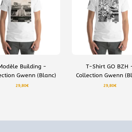
rs
plusieurs
ons.
variations.
Les
s
options
nt
peuvent
être
s
choisies
sur
la
Modèle Building -
T-Shirt GO BZH 
page
ection Gwenn (Blanc)
Collection Gwenn (B
du
t
produit
29,80
€
29,80
€