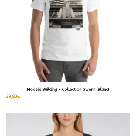
options
peuvent
être
choisies
sur
la
page
du
produit
Modèle Building - Collection Gwenn (Blanc)
29,80
€
Ce
produit
a