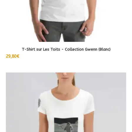
la
page
du
produit
T-Shirt sur Les Toits - Collection Gwenn (Blanc)
29,80
€
Ce
produit
a
plusieurs
variations.
Les
options
peuvent