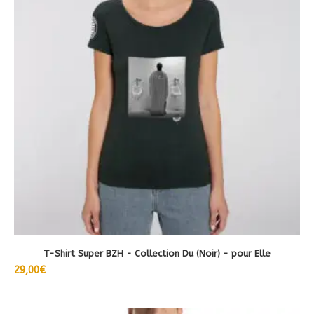
plusieurs
variations.
Les
options
peuvent
être
choisies
sur
la
page
du
produit
T-Shirt Super BZH - Collection Du (Noir) - pour Elle
29,00
€