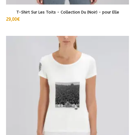
T-Shirt Sur Les Toits - Collection Du (Noir) - pour Elle
29,00
€
Ce
produit
a
plusieurs
variations.
Les
options
peuvent
être
choisies
sur
la
page