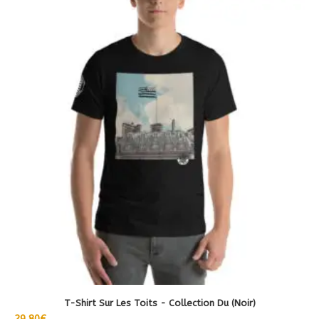
Ce
produit
a
plusieurs
variations.
Les
options
peuvent
être
choisies
sur
la
page
du
produit
T-Shirt Sur Les Toits - Collection Du (Noir)