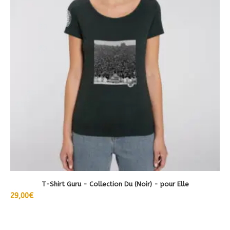
plusieurs
variations.
Les
options
peuvent
être
choisies
sur
la
page
du
produit
T-Shirt Guru - Collection Du (Noir) - pour Elle
29,00
€