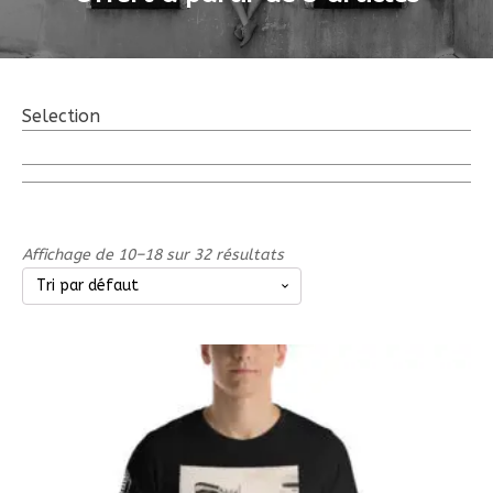
Selection
Affichage de 10–18 sur 32 résultats
Ce
produit
a
plusieurs
variations.