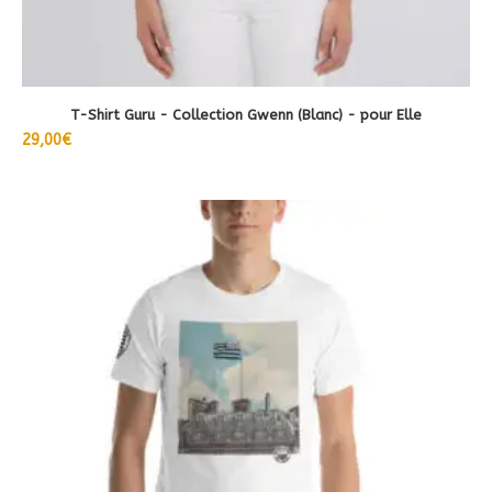
du
produit
T-Shirt Guru - Collection Gwenn (Blanc) - pour Elle
29,00
€
Ce
produit
a
plusieurs
variations.
Les
options
peuvent
être
choisies
sur