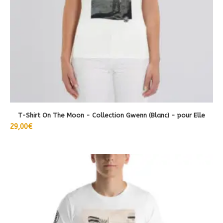
être
choisies
sur
la
page
du
produit
T-Shirt On The Moon - Collection Gwenn (Blanc) - pour Elle
29,00
€
Ce
produit
a
plusieurs
variations.
Les