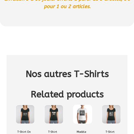
pour 1 ou 2 articles.
Nos autres T-Shirts
Related products
Ce
Ce
Ce
Ce
produit
produit
produit
produit
a
a
a
a
plusieurs
plusieurs
plusieurs
plusieurs
T-Shirt On
T-Shirt
Modèle
T-Shirt